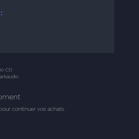
:
io CD
apide
arkaudio
moment
pour continuer vos achats.