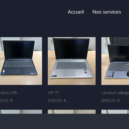
Accueil
Nos services
novo V15
Aperçu rapide
HP 17
Aperçu rapide
Lenovo Ideap
Aperçu r
x
Prix
Prix
9,00 €
549,00 €
699,00 €