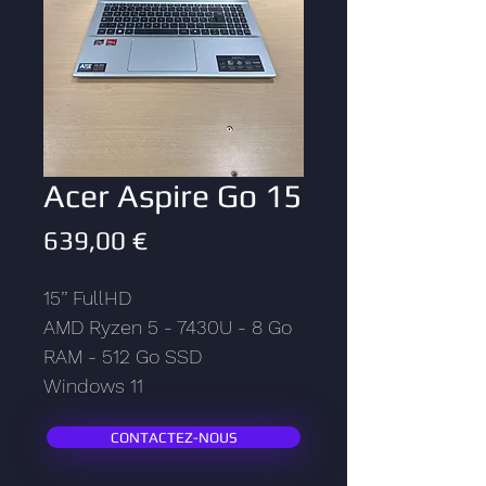
Acer Aspire Go 15
Prix
639,00 €
15’’ FullHD
AMD Ryzen 5 - 7430U - 8 Go 
RAM - 512 Go SSD
Windows 11
CONTACTEZ-NOUS