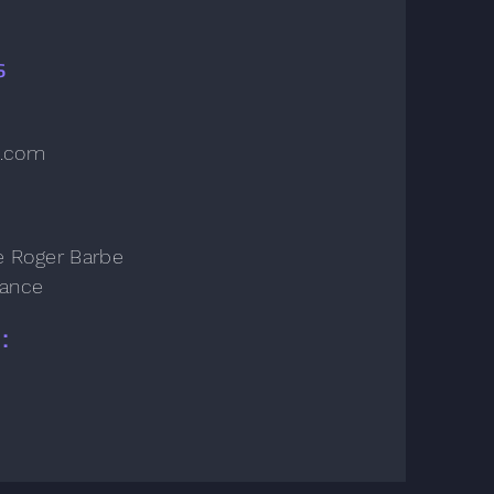
s
o.com
 Roger Barbe
rance
: